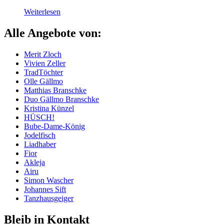
Weiterlesen
Alle Angebote von:
Merit Zloch
Vivien Zeller
TradTöchter
Olle Gällmo
Matthias Branschke
Duo Gällmo Branschke
Kristina Künzel
HÜSCH!
Bube-Dame-König
Jodelfisch
Liadhaber
Fior
Akleja
Airu
Simon Wascher
Johannes Sift
Tanzhausgeiger
Bleib in Kontakt