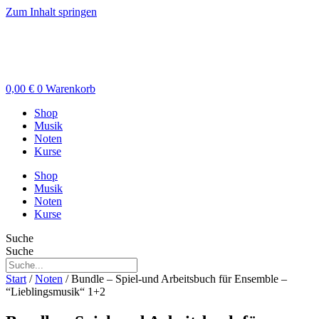
Zum Inhalt springen
0,00
€
0
Warenkorb
Shop
Musik
Noten
Kurse
Shop
Musik
Noten
Kurse
Suche
Suche
Start
/
Noten
/ Bundle – Spiel-und Arbeitsbuch für Ensemble –
“Lieblingsmusik“ 1+2