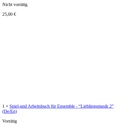
Nicht vorrätig
25,00
€
1 ×
Spiel-und Arbeitsbuch für Ensemble - “Lieblingsmusik 2”
(De/En)
Vorrätig