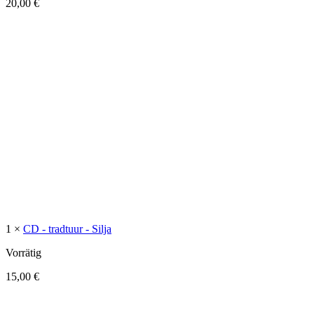
20,00
€
1 ×
CD - tradtuur - Silja
Vorrätig
15,00
€