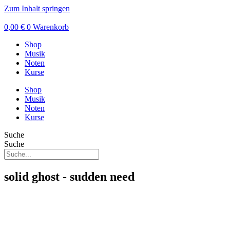
Zum Inhalt springen
0,00
€
0
Warenkorb
Shop
Musik
Noten
Kurse
Shop
Musik
Noten
Kurse
Suche
Suche
solid ghost - sudden need