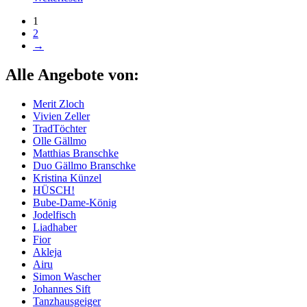
1
2
→
Alle Angebote von:
Merit Zloch
Vivien Zeller
TradTöchter
Olle Gällmo
Matthias Branschke
Duo Gällmo Branschke
Kristina Künzel
HÜSCH!
Bube-Dame-König
Jodelfisch
Liadhaber
Fior
Akleja
Airu
Simon Wascher
Johannes Sift
Tanzhausgeiger