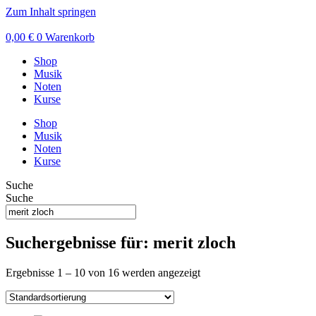
Zum Inhalt springen
0,00
€
0
Warenkorb
Shop
Musik
Noten
Kurse
Shop
Musik
Noten
Kurse
Suche
Suche
Suchergebnisse für: merit zloch
Ergebnisse 1 – 10 von 16 werden angezeigt