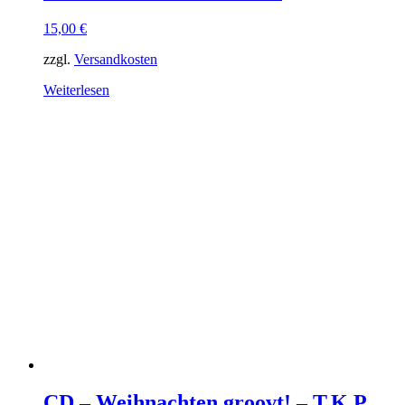
15,00
€
zzgl.
Versandkosten
Weiterlesen
CD – Weihnachten groovt! – T.K.P.